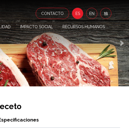
CONTACTO
ES
EN
独
LIDAD
IMPACTO SOCIAL
RECURSOS HUMANOS
Sig
eceto
Especificaciones